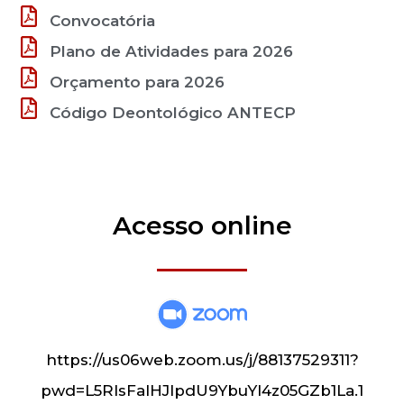
Convocatória
Plano de Atividades para 2026
Orçamento para 2026
Código Deontológico ANTECP
Acesso online
https://us06web.zoom.us/j/88137529311?
pwd=L5RIsFalHJIpdU9YbuYI4z05GZb1La.1